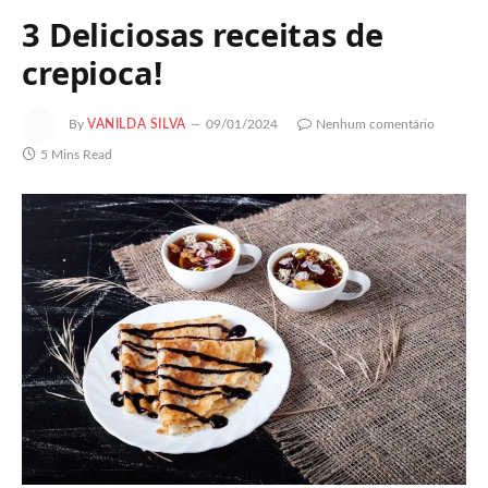
3 Deliciosas receitas de
crepioca!
By
VANILDA SILVA
09/01/2024
Nenhum comentário
5 Mins Read