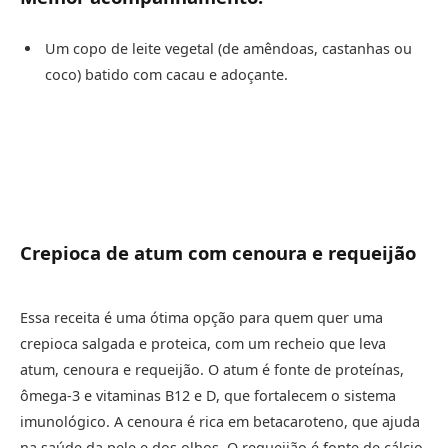
Um copo de leite vegetal (de amêndoas, castanhas ou
coco) batido com cacau e adoçante.
Crepioca de atum com cenoura e requeijão
Essa receita é uma ótima opção para quem quer uma
crepioca salgada e proteica, com um recheio que leva
atum, cenoura e requeijão. O atum é fonte de proteínas,
ômega-3 e vitaminas B12 e D, que fortalecem o sistema
imunológico. A cenoura é rica em betacaroteno, que ajuda
na saúde da pele e dos olhos. O requeijão é fonte de cálcio,