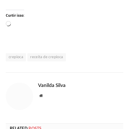
Curtir isso:
Carregando...
crepioca
receita de crepioca
Vanilda Silva
Website
RELATED
POSTS