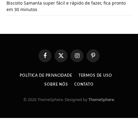
Biscoito Samanta super fácil e rápido de fazer, fica pronto
em 30 minutos
Facebook
X
Instagram
Pinterest
(Twitter)
POLÍTICA DE PRIVACIDADE
TERMOS DE USO
SOBRE NÓS
CONTATO
© 2026 ThemeSphere. Designed by
ThemeSphere
.