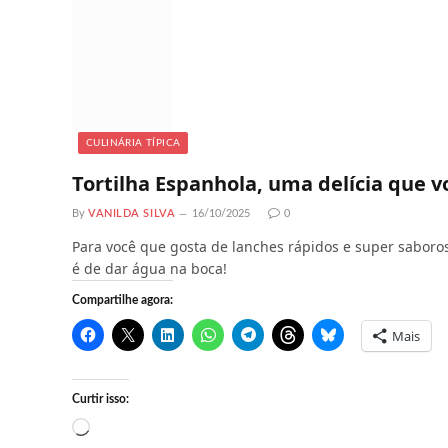
CULINÁRIA TÍPICA
Tortilha Espanhola, uma delícia que 
By
VANILDA SILVA
16/10/2025
0
Para você que gosta de lanches rápidos e super saboros
é de dar água na boca!
Compartilhe agora:
Mais
Curtir isso:
C