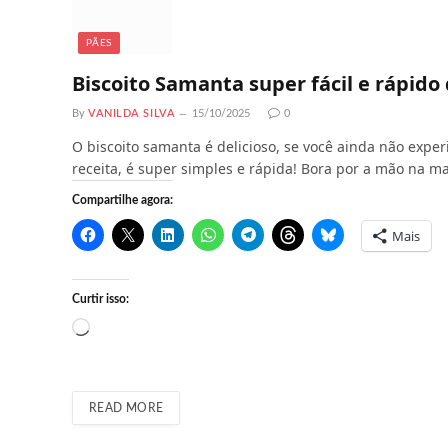
PÃES
Biscoito Samanta super fácil e rápido
By
VANILDA SILVA
15/10/2025
0
O biscoito samanta é delicioso, se você ainda não exp
receita, é super simples e rápida! Bora por a mão na m
Compartilhe agora:
Mais
Curtir isso:
C
a
r
r
READ MORE
e
g