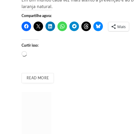
laranja natural.
Compartilhe agora:
Mais
Curtir isso:
C
a
r
r
READ MORE
e
g
a
n
d
o
.
.
.