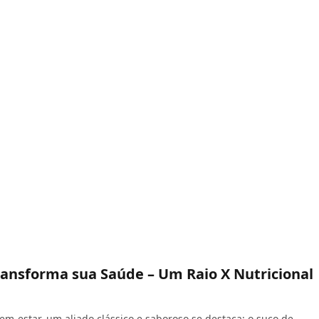
 Transforma sua Saúde – Um Raio X Nutricional
-estar, um aliado clássico e saboroso se destaca: o suco de