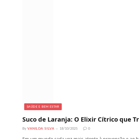
SAÚDE E BEM ESTAR
Suco de Laranja: O Elixir Cítrico que
By
VANILDA SILVA
18/10/2025
0
Em um mundo cada vez mais atento à prevenção e ao bem