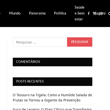
Saúde
Mundo
Panorama
Política
e bem
Viagens
Facebook
X
Inst
estar
(Twitter)
Website
COMENTÁRIOS
POSTS RECENTES
O Tesouro na Tigela: Como a Humilde Salada de
Frutas se Tornou a Gigante da Prevenção
Suco de Laranja: O Elixir Cítrico que Transforma