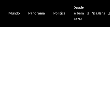
Saúde
Mundo
Panorama
Política
e bem
Viagens
Facebook
X
Insta
estar
(Twitter)