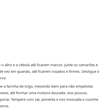
 o alho e a cebola até ficarem macios. Junte os camarões e
e vez em quando, até ficarem rosados e firmes. Desligue o
erve.
he a farinha de trigo, mexendo bem para não empelotar.
mexer, até formar uma mistura dourada. Aos poucos,
rporar. Tempere com sal, pimenta e noz-moscada e cozinhe
serve.