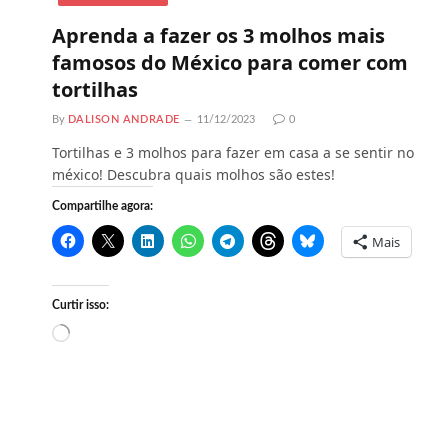
Aprenda a fazer os 3 molhos mais
famosos do México para comer com
tortilhas
By
DALISON ANDRADE
11/12/2023
0
Tortilhas e 3 molhos para fazer em casa a se sentir no
méxico! Descubra quais molhos são estes!
Compartilhe agora:
Mais
Curtir isso:
C
a
r
r
e
g
a