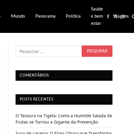
Saúde
Mundo
Panorama
Política
e bem
Viagens
Facebook
X
Inst
estar
(Twitter)
COMENTÁRIOS
POSTS RECENTES
O Tesouro na Tigela: Como a Humilde Salada de
Frutas se Tornou a Gigante da Prevenção
Suco de Laranja: O Elixir Cítrico que Transforma