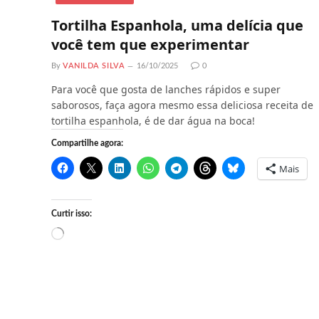
Tortilha Espanhola, uma delícia que
você tem que experimentar
By
VANILDA SILVA
16/10/2025
0
Para você que gosta de lanches rápidos e super
saborosos, faça agora mesmo essa deliciosa receita de
tortilha espanhola, é de dar água na boca!
Compartilhe agora:
Mais
Curtir isso:
C
a
r
r
e
g
a