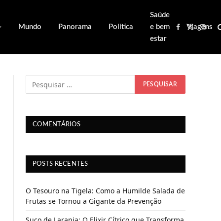
Saúde
Mundo
Panorama
Política
e bem
Viagens
Facebook
X
Inst
estar
(Twitter)
COMENTÁRIOS
POSTS RECENTES
O Tesouro na Tigela: Como a Humilde Salada de
Frutas se Tornou a Gigante da Prevenção
Suco de Laranja: O Elixir Cítrico que Transforma