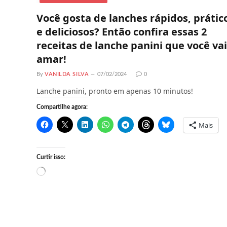
Você gosta de lanches rápidos, prátic
e deliciosos? Então confira essas 2
receitas de lanche panini que você vai
amar!
By
VANILDA SILVA
07/02/2024
0
Lanche panini, pronto em apenas 10 minutos!
Compartilhe agora:
Mais
Curtir isso:
C
a
r
r
e
g