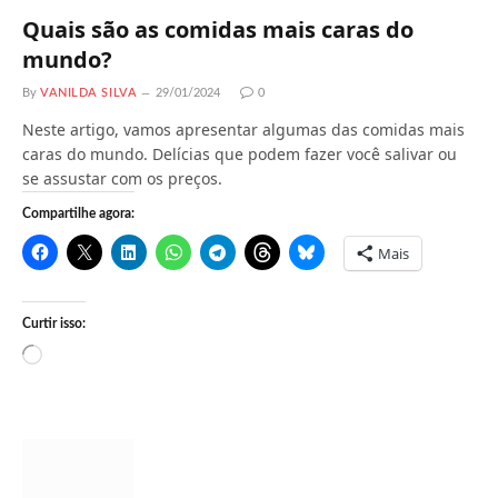
Quais são as comidas mais caras do
mundo?
By
VANILDA SILVA
29/01/2024
0
Neste artigo, vamos apresentar algumas das comidas mais
caras do mundo. Delícias que podem fazer você salivar ou
se assustar com os preços.
Compartilhe agora:
Mais
Curtir isso:
C
a
r
r
e
g
a