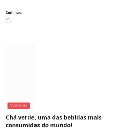
Curtir isso:
C
a
r
r
e
g
a
n
d
o
.
.
.
PANORAMA
Chá verde, uma das bebidas mais
consumidas do mundo!