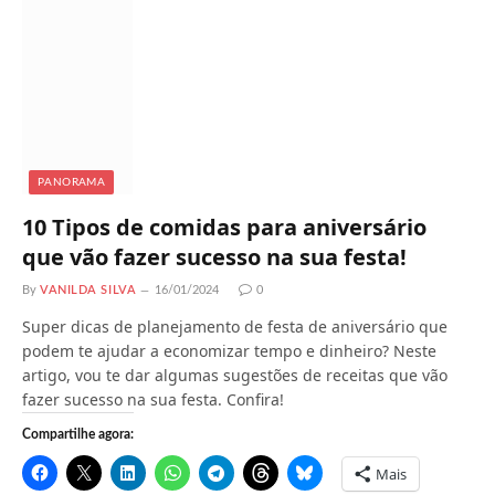
n
d
o
.
.
.
PANORAMA
10 Tipos de comidas para aniversário
que vão fazer sucesso na sua festa!
By
VANILDA SILVA
16/01/2024
0
Super dicas de planejamento de festa de aniversário que
podem te ajudar a economizar tempo e dinheiro? Neste
artigo, vou te dar algumas sugestões de receitas que vão
fazer sucesso na sua festa. Confira!
Compartilhe agora:
Mais