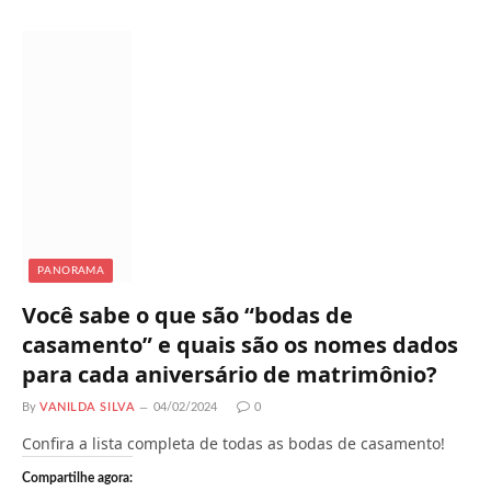
r
e
g
a
n
d
o
.
.
.
PANORAMA
Você sabe o que são “bodas de
casamento” e quais são os nomes dados
para cada aniversário de matrimônio?
By
VANILDA SILVA
04/02/2024
0
Confira a lista completa de todas as bodas de casamento!
Compartilhe agora: