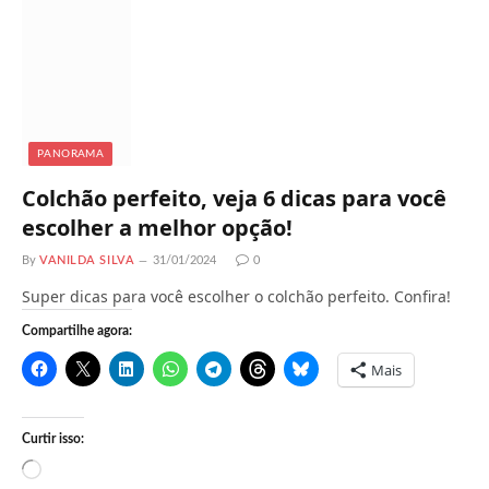
o
.
.
.
PANORAMA
Colchão perfeito, veja 6 dicas para você
escolher a melhor opção!
By
VANILDA SILVA
31/01/2024
0
Super dicas para você escolher o colchão perfeito. Confira!
Compartilhe agora:
Mais
Curtir isso:
C