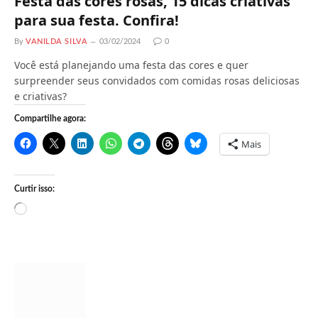
Festa das cores rosas, 15 dicas criativas
para sua festa. Confira!
By
VANILDA SILVA
03/02/2024
0
Você está planejando uma festa das cores e quer
surpreender seus convidados com comidas rosas deliciosas
e criativas?
Compartilhe agora:
Mais
Curtir isso:
C
a
r
r
e
g
a
n
d