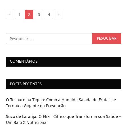
e
g
Previous
Next
1
2
3
4
a
n
d
o
.
.
.
COMENTÁRIOS
POSTS RECENTES
O Tesouro na Tigela: Como a Humilde Salada de Frutas se
Tornou a Gigante da Prevenção
Suco de Laranja: O Elixir Cítrico que Transforma sua Saúde –
Um Raio X Nutricional