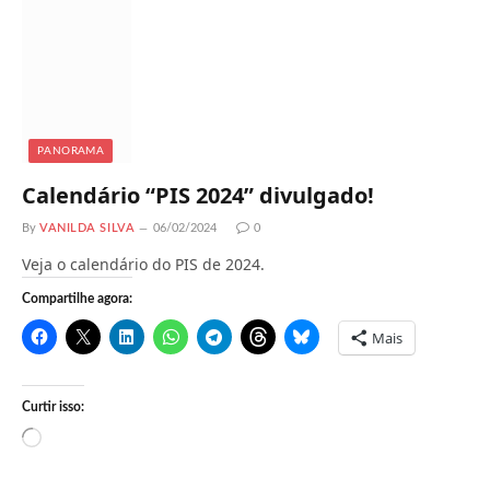
o
.
.
.
PANORAMA
Calendário “PIS 2024” divulgado!
By
VANILDA SILVA
06/02/2024
0
Veja o calendário do PIS de 2024.
Compartilhe agora:
Mais
Curtir isso:
C
a
r