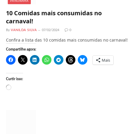
PANORAMA
10 Comidas mais consumidas no
carnaval!
By
VANILDA SILVA
07/02/2024
0
Confira a lista das 10 comidas mais consumidas no carnaval!
Compartilhe agora:
Mais
Curtir isso:
C
a
r
r
e
g
a
n
d