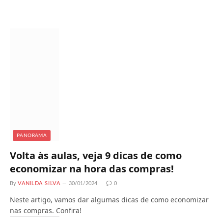
a
r
r
e
g
a
n
d
o
.
.
.
PANORAMA
Volta às aulas, veja 9 dicas de como
economizar na hora das compras!
By
VANILDA SILVA
30/01/2024
0
Neste artigo, vamos dar algumas dicas de como economizar
nas compras. Confira!