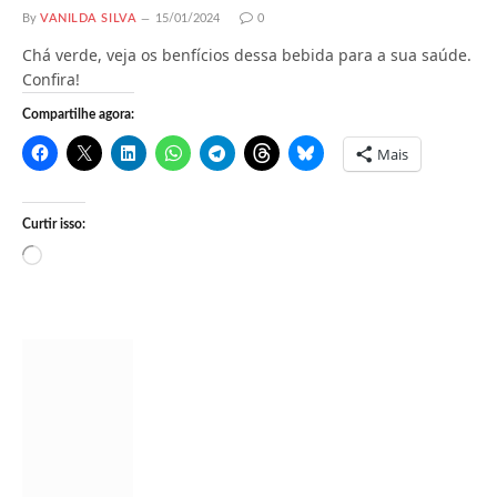
By
VANILDA SILVA
15/01/2024
0
Chá verde, veja os benfícios dessa bebida para a sua saúde.
Confira!
Compartilhe agora:
Mais
Curtir isso:
C
a
r
r
e
g
a
n
d
o
.
.