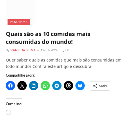
.
PANORAMA
Quais são as 10 comidas mais
consumidas do mundo!
By
VANILDA SILVA
12/01/2024
0
Quer saber quais as comidas que mais são consumidas em
todo mundo? Confira este artigo e descubra!
Compartilhe agora:
Mais
Curtir isso:
C
a
r
r