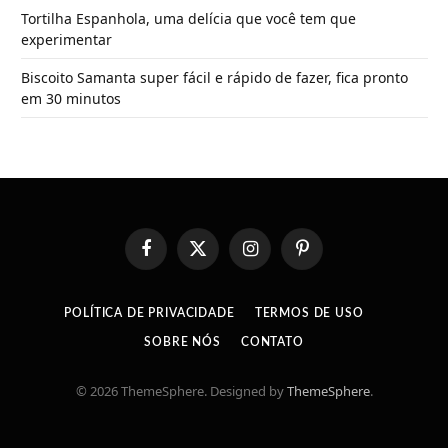
Tortilha Espanhola, uma delícia que você tem que
experimentar
Biscoito Samanta super fácil e rápido de fazer, fica pronto
em 30 minutos
Facebook
X
Instagram
Pinterest
(Twitter)
POLÍTICA DE PRIVACIDADE
TERMOS DE USO
SOBRE NÓS
CONTATO
© 2026 ThemeSphere. Designed by
ThemeSphere
.