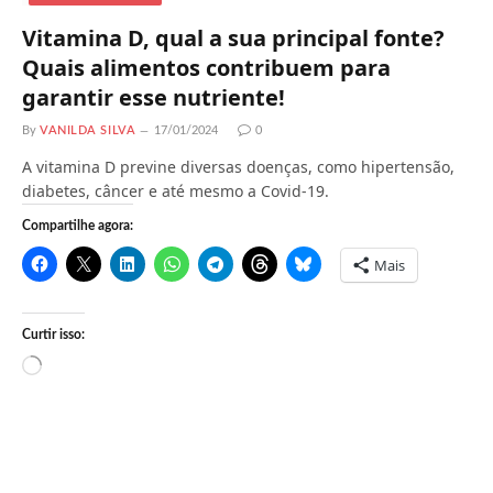
Vitamina D, qual a sua principal fonte?
Quais alimentos contribuem para
garantir esse nutriente!
By
VANILDA SILVA
17/01/2024
0
A vitamina D previne diversas doenças, como hipertensão,
diabetes, câncer e até mesmo a Covid-19.
Compartilhe agora:
Mais
Curtir isso:
C
a
r
r
e
g
a