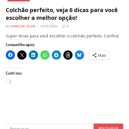
Colchão perfeito, veja 6 dicas para você
escolher a melhor opção!
By
VANILDA SILVA
31/01/2024
0
Super dicas para você escolher o colchão perfeito. Confira!
Compartilhe agora:
Mais
Curtir isso:
C
a
r
r
e
g
a
n
d