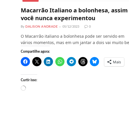
Macarrão Italiano a bolonhesa, assim
você nunca experimentou
By
DALISON ANDRADE
05/12/2023
0
O Macarrão italiano a bolonhesa pode ser servido em
vários momentos, mas em um jantar a dois vai muito b
Compartilhe agora:
Mais
Curtir isso:
C
a
r
r
e
g
a
n