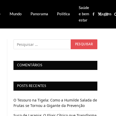
Saúde
Mundo
Panorama
Política
e bem
Viagens
Facebook
X
Inst
estar
(Twitter)
COMENTÁRIOS
POSTS RECENTES
O Tesouro na Tigela: Como a Humilde Salada de
Frutas se Tornou a Gigante da Prevenção
Suco de Laranja: O Elixir Cítrico que Transforma