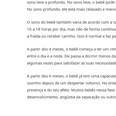
sono leve e profundo. No sono leve, o bebê pod
No sono profundo, ele está mais relaxado e menos
O sono do bebê também varia de acordo com a id
16 a 18 horas por dia, mas não de forma contínua.
a fralda ou receber carinho. Isso é normal e faz 
A partir dos 4 meses, o bebê começa a ter um rit
entre o dia e a noite. Ele passa a dormir menos d
algumas vezes para satisfazer as suas necessidade
A partir dos 6 meses, o bebê já tem uma capacidad
sozinho depois de um despertar noturno. No entan
presença e do seu afeto. Muitos bebês nessa fase
desenvolvimento, angústia da separação ou outros