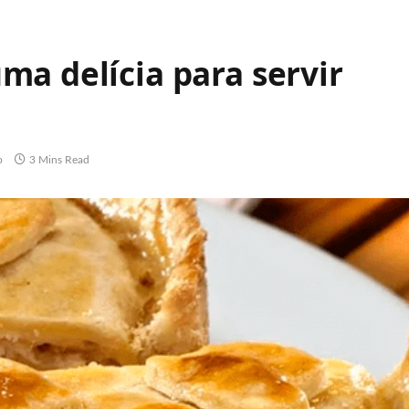
a delícia para servir
!
o
3 Mins Read