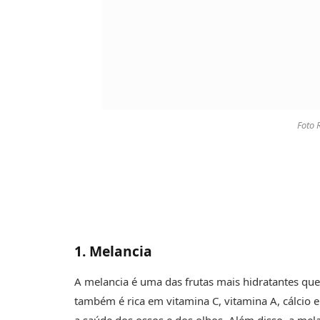
Foto 
1. Melancia
A melancia é uma das frutas mais hidratantes que
também é rica em vitamina C, vitamina A, cálcio e
a saúde dos ossos e dos olhos. Além disso, a m