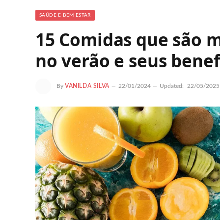
SAÚDE E BEM ESTAR
15 Comidas que são m
no verão e seus benef
By
VANILDA SILVA
22/01/2024
Updated:
22/05/2025