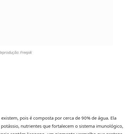
Reprodução: Freepik
 existem, pois é composta por cerca de 90% de água. Ela
 potássio, nutrientes que fortalecem o sistema imunológico,
elancia contém licopeno, um pigmento vermelho que protege