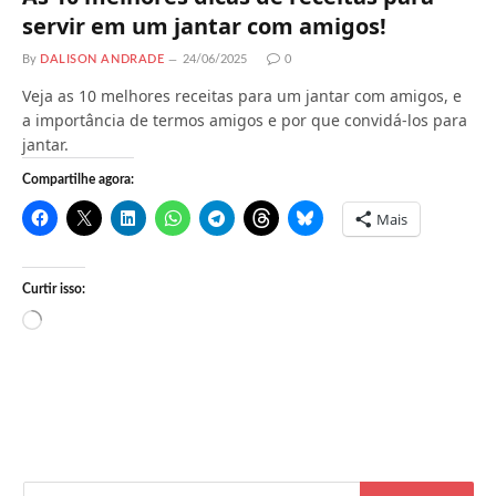
servir em um jantar com amigos!
By
DALISON ANDRADE
24/06/2025
0
Veja as 10 melhores receitas para um jantar com amigos, e
a importância de termos amigos e por que convidá-los para
jantar.
Compartilhe agora:
Mais
Curtir isso:
C
a
r
r
e
g
a
n
d