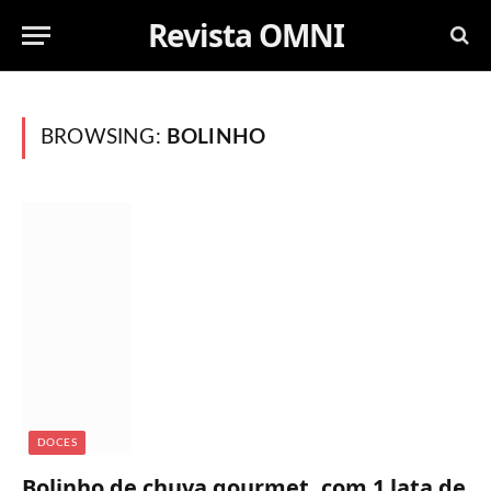
Revista OMNI
BROWSING:
BOLINHO
DOCES
Bolinho de chuva gourmet, com 1 lata de