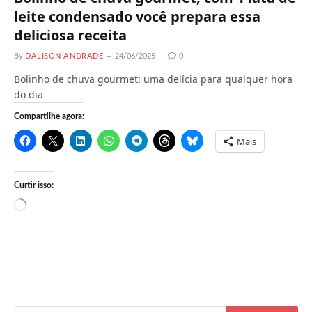
leite condensado você prepara essa
deliciosa receita
By
DALISON ANDRADE
24/06/2025
0
Bolinho de chuva gourmet: uma delícia para qualquer hora
do dia
Compartilhe agora:
Mais
Curtir isso:
C
a
r
r
e
g
a
n
d