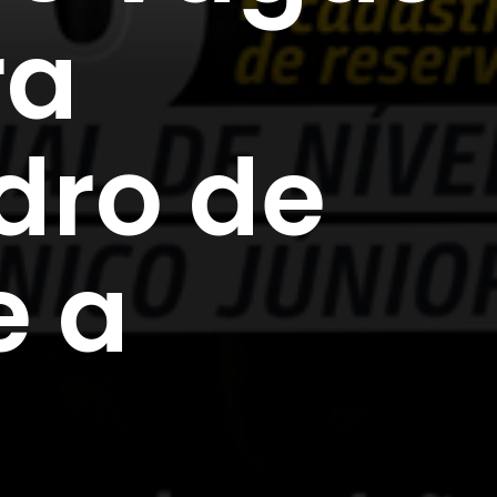
ra
dro de
e a