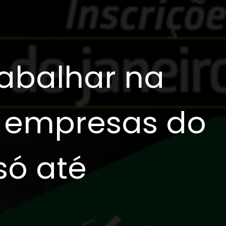
rabalhar na
s empresas do
só até