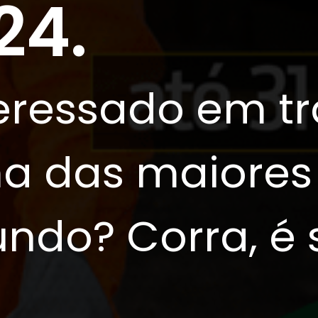
24.
teressado em t
ma das maiore
undo? Corra, é 