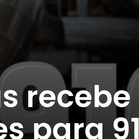
as recebe
es para 9