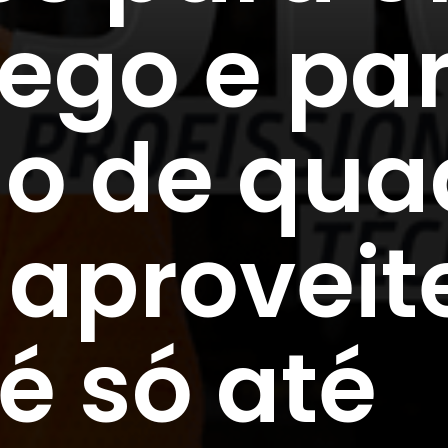
ego e pa
o de qua
 aproveit
é só até